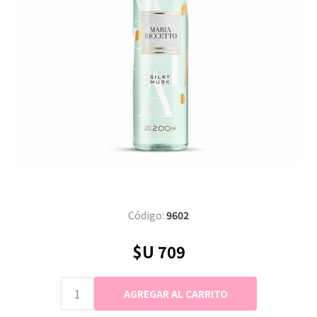
Código:
9602
$U 709