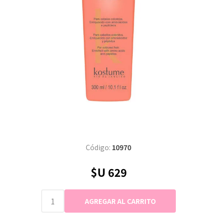
Código:
10970
$U 629