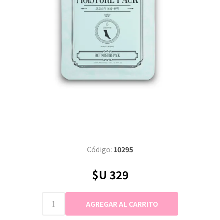
Código:
10295
$U 329