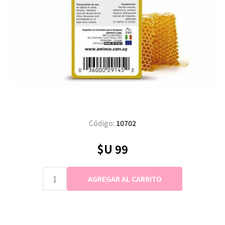
Código:
10702
$U 99