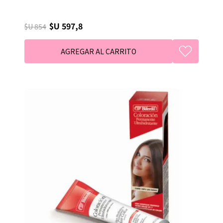
$U 597,8
$U 854