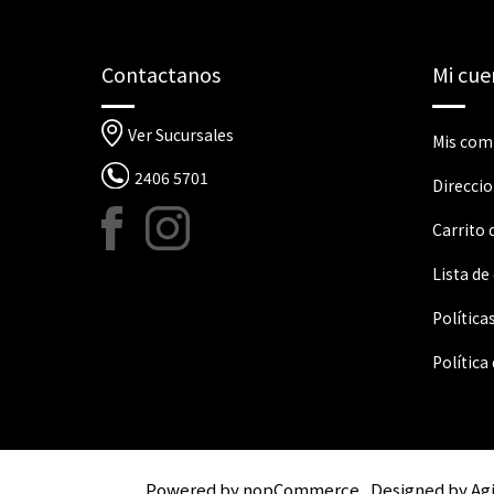
Contactanos
Mi cue
Ver Sucursales
Mis com
2406 5701
Direcci
Carrito
Lista de
Política
Política
Powered by
nopCommerce
Designed by
Ag