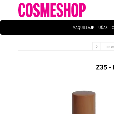
MAQUILLAJE
UÑAS
C
PERFUM
Z35 -