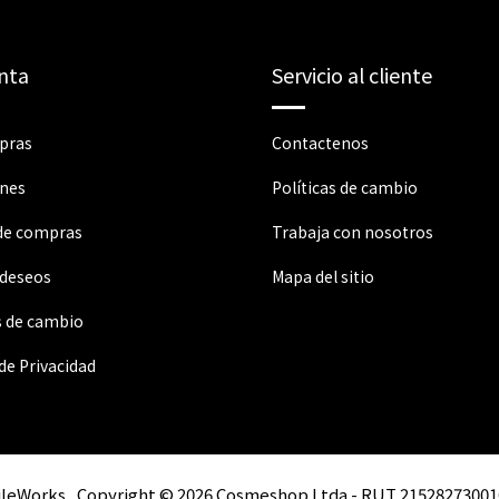
nta
Servicio al cliente
pras
Contactenos
ones
Políticas de cambio
 de compras
Trabaja con nosotros
 deseos
Mapa del sitio
s de cambio
 de Privacidad
ileWorks
Copyright © 2026 Cosmeshop Ltda - RUT 21528273001