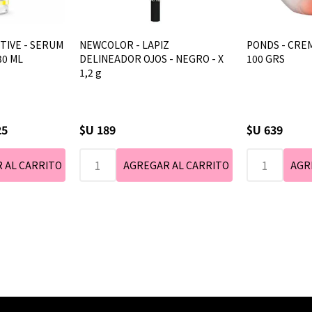
CTIVE - SERUM
NEWCOLOR - LAPIZ
PONDS - CRE
30 ML
DELINEADOR OJOS - NEGRO - X
100 GRS
1,2 g
25
$U 189
$U 639