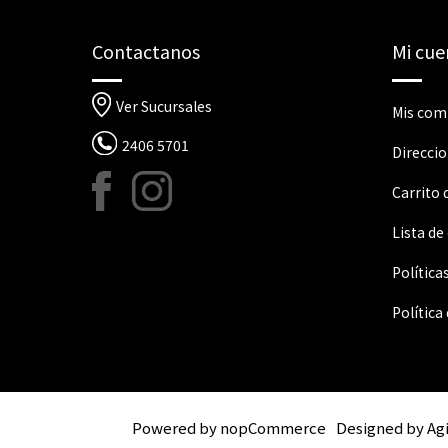
Contactanos
Mi cue
Ver Sucursales
Mis com
2406 5701
Direcci
Carrito
Lista de
Política
Política
Powered by
nopCommerce
Designed by
Ag