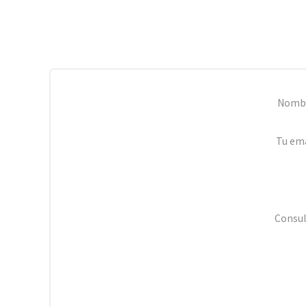
Nomb
Tu ema
Consul