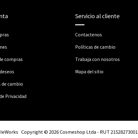
nta
Servicio al cliente
pras
Contactenos
ones
Políticas de cambio
 de compras
Trabaja con nosotros
 deseos
Mapa del sitio
s de cambio
 de Privacidad
ileWorks
Copyright © 2026 Cosmeshop Ltda - RUT 21528273001