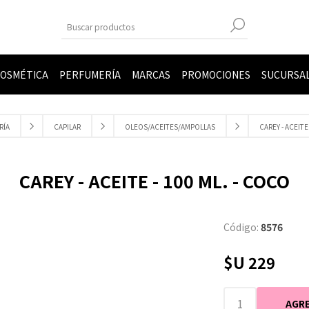
OSMÉTICA
PERFUMERÍA
MARCAS
PROMOCIONES
SUCURSA
RÍA
CAPILAR
OLEOS/ACEITES/AMPOLLAS
CAREY - ACEITE
CAREY - ACEITE - 100 ML. - COCO
Código:
8576
$U 229