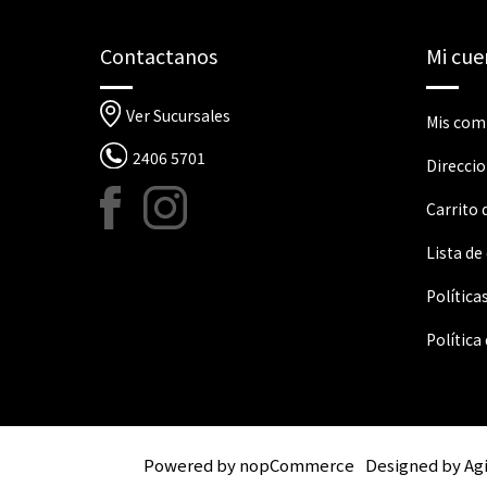
Contactanos
Mi cue
Ver Sucursales
Mis com
2406 5701
Direcci
Carrito
Lista de
Política
Política
Powered by
nopCommerce
Designed by
Ag