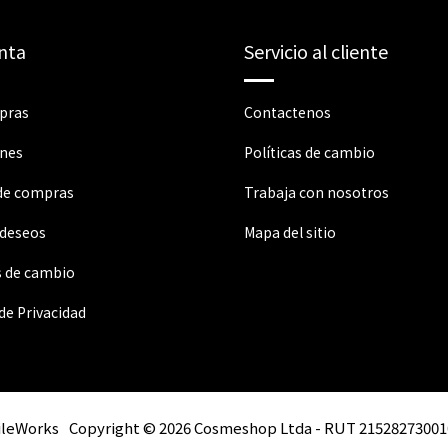
nta
Servicio al cliente
pras
Contactenos
ones
Políticas de cambio
 de compras
Trabaja con nosotros
 deseos
Mapa del sitio
s de cambio
 de Privacidad
ileWorks
Copyright © 2026 Cosmeshop Ltda - RUT 21528273001