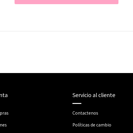
nta
Servicio al cliente
pras
Contactenos
ones
Políticas de cambio