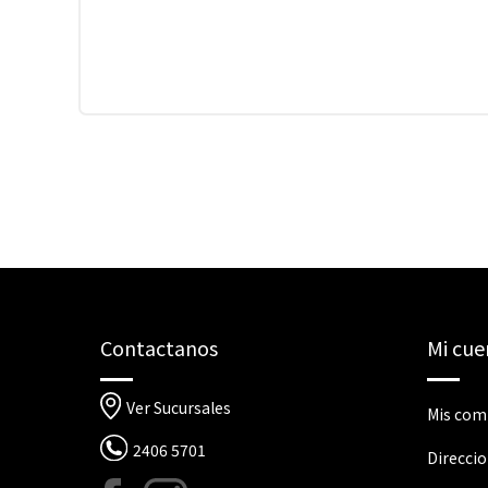
Contactanos
Mi cue
Ver Sucursales
Mis com
2406 5701
Direcci