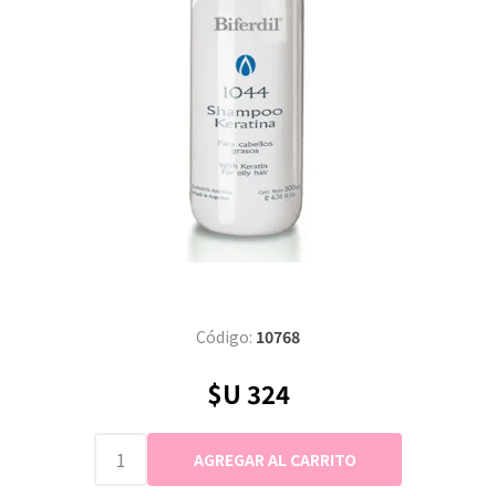
Código:
10768
$U 324