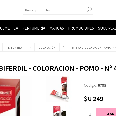
OSMÉTICA
PERFUMERÍA
MARCAS
PROMOCIONES
SUCURSA
PERFUMERÍA
COLORACIÓN
BIFERDIL - COLORACION - POMO - Nº
BIFERDIL - COLORACION - POMO - Nº 
Código:
6795
$U 249