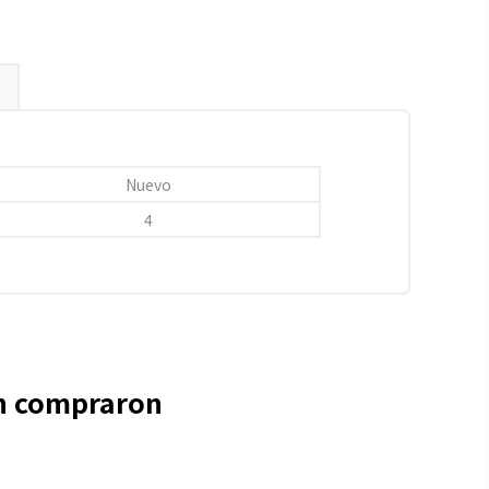
Nuevo
4
én compraron