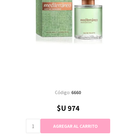
Código:
6660
$U 974