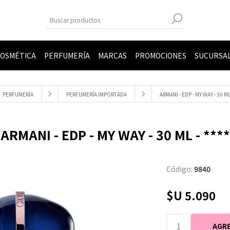
OSMÉTICA
PERFUMERÍA
MARCAS
PROMOCIONES
SUCURSA
PERFUMERÍA
PERFUMERÍA IMPORTADA
ARMANI - EDP - MY WAY - 30 ML 
ARMANI - EDP - MY WAY - 30 ML - ****
Código:
9840
$U 5.090