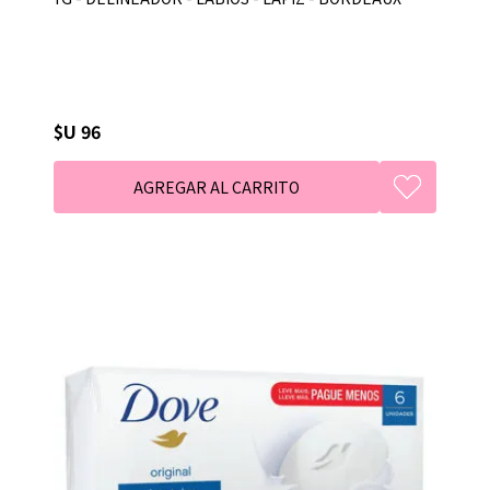
$U 96