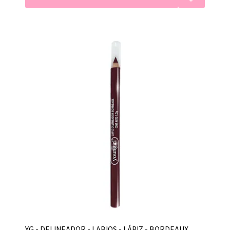
YG - DELINEADOR - LABIOS - LÁPIZ - BORDEAUX