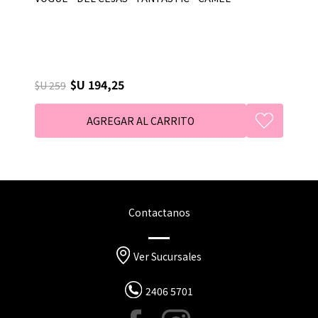
$U 194,25
$U 259
Contactanos
Ver Sucursales
2406 5701