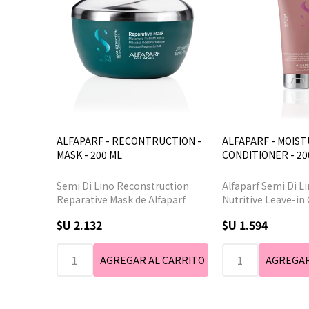
ALFAPARF - RECONTRUCTION -
ALFAPARF - MOIST
MASK - 200 ML
CONDITIONER - 20
Semi Di Lino Reconstruction
Alfaparf Semi Di L
Reparative Mask de Alfaparf
Nutritive Leave-in
para cabellos dañados.
para cabellos seco
$U 2.132
$U 1.594
Consolida, refuerza y
ligereza la fibra ca
reestructura la corteza,
aumenta la maleabi
aumentando la resistencia a la
cabello. Gracias a 
rotura.
suaviza con delicad
capilar y aumenta l
de los cabellos.