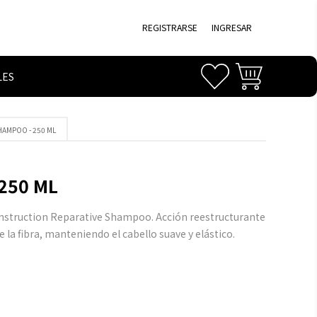
REGISTRARSE
INGRESAR
LES
HAMPOO - 250 ML
250 ML
nstruction Reparative Shampoo. Acción reestructurante
 la fibra, manteniendo el cabello suave y elástico.