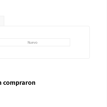
Nuevo
én compraron