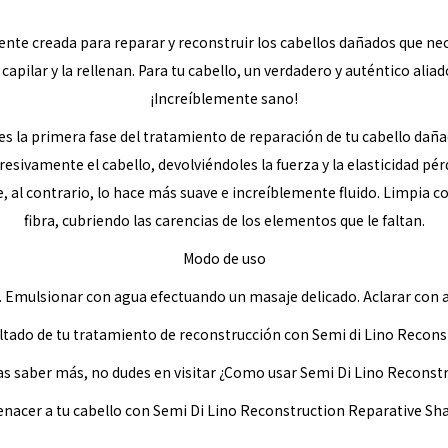
te creada para reparar y reconstruir los cabellos dañados que nec
pilar y la rellenan. Para tu cabello, un verdadero y auténtico aliado
¡Increíblemente sano!
 la primera fase del tratamiento de reparación de tu cabello dañado
esivamente el cabello, devolviéndoles la fuerza y la elasticidad pér
e, al contrario, lo hace más suave e increíblemente fluido. Limpia c
fibra, cubriendo las carencias de los elementos que le faltan.
Modo de uso
o. Emulsionar con agua efectuando un masaje delicado. Aclarar con a
ltado de tu tratamiento de reconstrucción con Semi di Lino Recon
as saber más, no dudes en visitar ¿Como usar Semi Di Lino Reconst
renacer a tu cabello con Semi Di Lino Reconstruction Reparative S