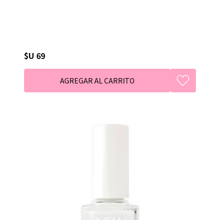
$U 69