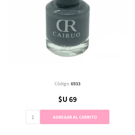
Código:
6933
$U 69