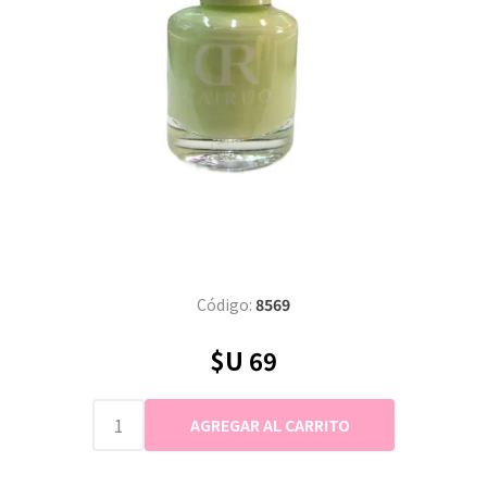
Código:
8569
$U 69