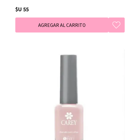
$U 55