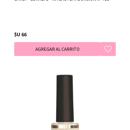
$U 66