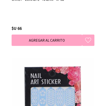
$U 66