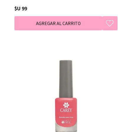
$U 99