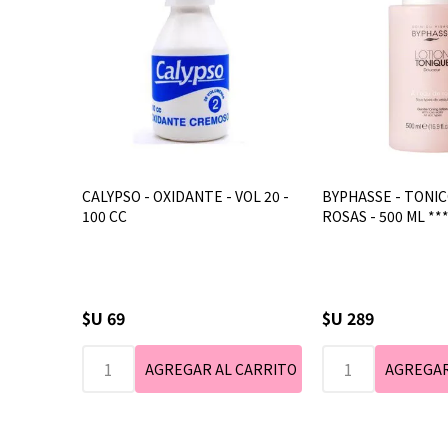
CALYPSO - OXIDANTE - VOL 20 -
BYPHASSE - TONIC
100 CC
ROSAS - 500 ML **
$U 69
$U 289