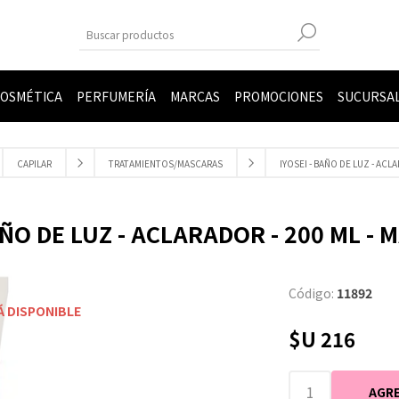
OSMÉTICA
PERFUMERÍA
MARCAS
PROMOCIONES
SUCURSA
CAPILAR
TRATAMIENTOS/MASCARAS
IYOSEI - BAÑO DE LUZ - ACL
AÑO DE LUZ - ACLARADOR - 200 ML -
Código:
11892
Á DISPONIBLE
$U 216