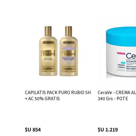
CAPILATIS PACK PURO RUBIO SH
CeraVe - CREMA A
+ AC 50% GRATIS
340 Grs - POTE
$U 854
$U 1.219