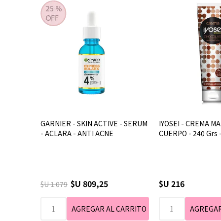
GARNIER - SKIN ACTIVE - SERUM
IYOSEI - CREMA MA
- ACLARA - ANTI ACNE
CUERPO - 240 Grs
$U 809,25
$U 216
$U 1.079