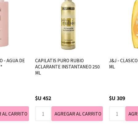
O - AGUA DE
CAPILATIS PURO RUBIO
J&J - CLASICO
**
ACLARANTE INSTANTANEO 250
ML
ML
$U 452
$U 309