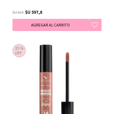
$U 597,8
$U 854