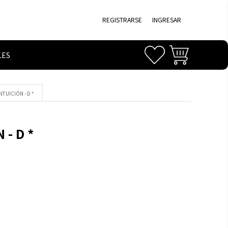
REGISTRARSE
INGRESAR
LES
NTUICIÓN - D *
 - D *