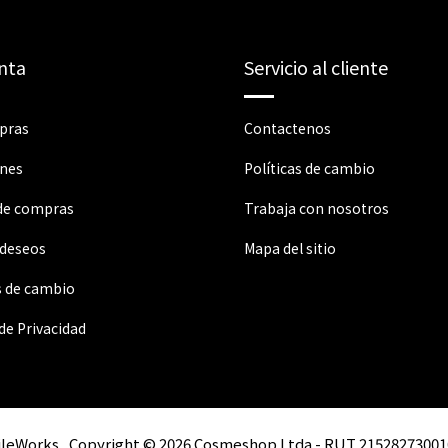
nta
Servicio al cliente
pras
Contactenos
ones
Políticas de cambio
 de compras
Trabaja con nosotros
 deseos
Mapa del sitio
s de cambio
 de Privacidad
ileWorks
Copyright © 2026 Cosmeshop Ltda - RUT 21528273001