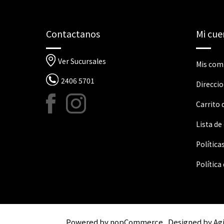
Contactanos
Mi cue
Ver Sucursales
Mis com
2406 5701
Direcci
Carrito
Lista de
Política
Política
Powered by
nopCommerce
Designed by
Ag