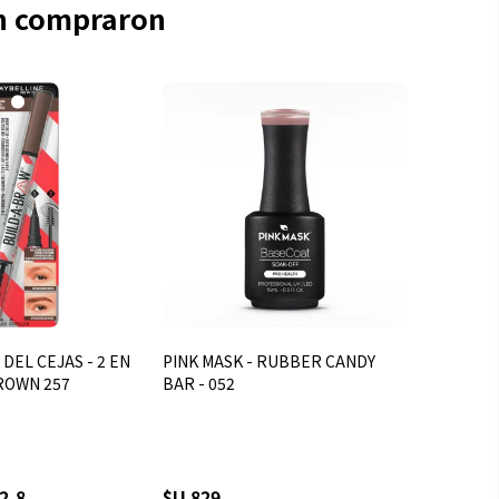
én compraron
 DEL CEJAS - 2 EN
PINK MASK - RUBBER CANDY
BROWN 257
BAR - 052
2,8
$U 829