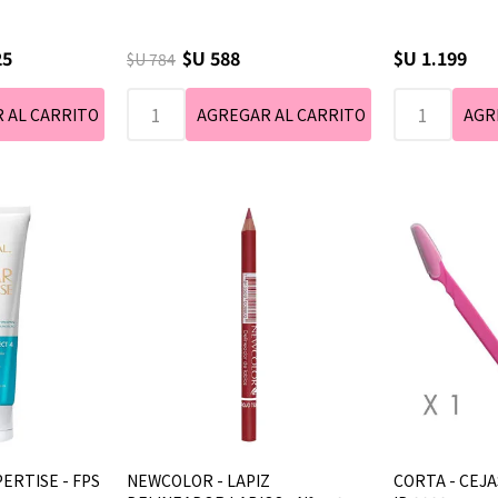
25
$U 588
$U 1.199
$U 784
PERTISE - FPS
NEWCOLOR - LAPIZ
CORTA - CEJAS