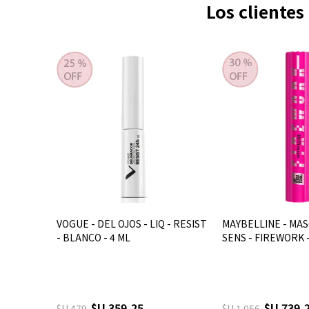
Los cliente
VOGUE - DEL OJOS - LIQ - RESIST
MAYBELLINE - MAS
- BLANCO - 4 ML
SENS - FIREWORK -
$U 359,25
$U 739,
$U 479
$U 1.056