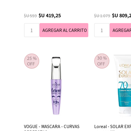
$U 419,25
$U 809,
$U 559
$U 1.079
VOGUE - MASCARA - CURVAS
Loreal - SOLAR EX