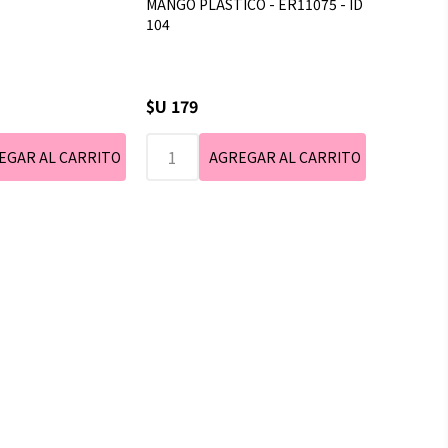
MANGO PLASTICO - ER11075 - ID
104
$U 179