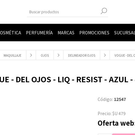
OSMÉTICA
PERFUMERÍA
MARCAS
PROMOCIONES
SUCURSA
MAQUILLAJE
OJOS
DELINEADOR OJOS
VOGUE - DEL OJ
E - DEL OJOS - LIQ - RESIST - AZUL -
Código:
12547
Precio:
$U 479
Oferta web