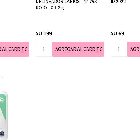
DELINEADOR LABIOS - N° 753 -
ID 2922
ROJO - X 1,2 g
$U 199
$U 69