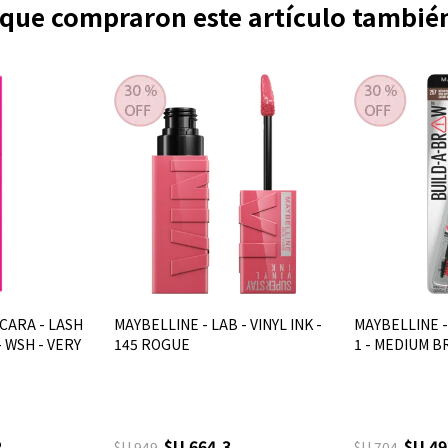
s que compraron este artículo tambi
CARA - LASH
MAYBELLINE - LAB - VINYL INK -
MAYBELLINE -
 WSH - VERY
145 ROGUE
1 - MEDIUM 
2
$U 664,3
$U 49
$U 949
$U 704