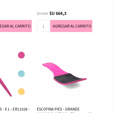
$U 664,3
$U 949
 - X 1 - ER11028 -
ESCOFINA PIES - GRANDE