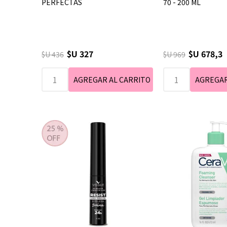
PERFECTAS
70 - 200 ML
$U 327
$U 678,3
$U 436
$U 969