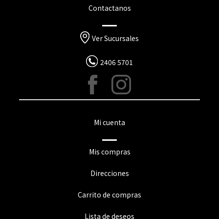
Contactanos
Ver Sucursales
2406 5701
Mi cuenta
Mis compras
Direcciones
Carrito de compras
Lista de deseos