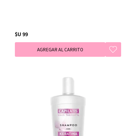
$U 99