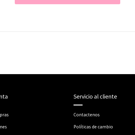
nta
Servicio al cliente
pras
Contactenos
ones
Políticas de cambio