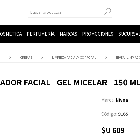
OSMÉTICA
PERFUMERÍA
MARCAS
PROMOCIONES
SUCURSA
CREMAS
LIMPIEZA FACIAL Y CORPORAL
NIVEA - LIMPIAD
IADOR FACIAL - GEL MICELAR - 150 M
Marca:
Nivea
Código:
9165
$U 609