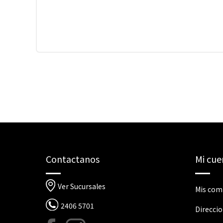
Contactanos
Mi cue
Ver Sucursales
Mis com
2406 5701
Direcci