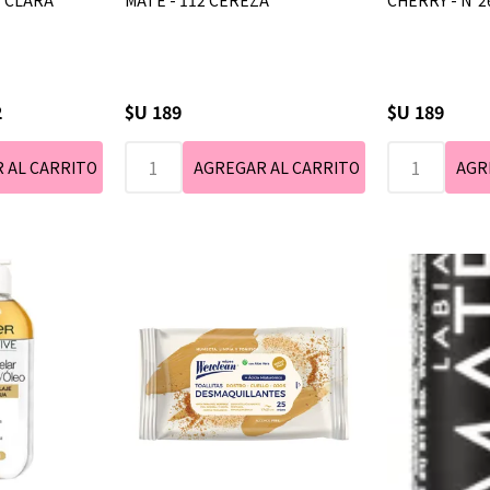
- CLARA
MATE - 112 CEREZA
CHERRY - N°2
2
$U 189
$U 189