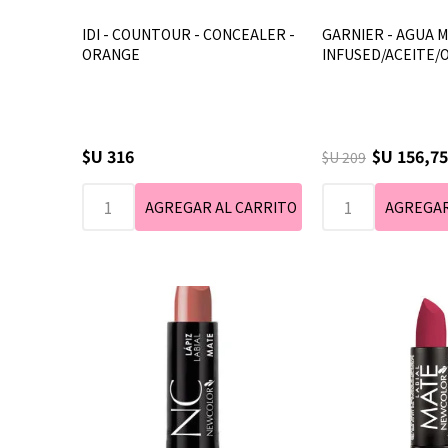
IDI - COUNTOUR - CONCEALER -
GARNIER - AGUA M
ORANGE
INFUSED/ACEITE/O
$U 316
$U 156,75
$U 209