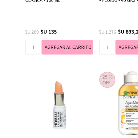
CLASICA - 100 ML
- FLUIDO - 40 GRS 
$U 135
$U 893,
$U 209
$U 1.276