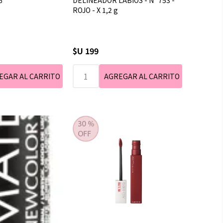
6
DELINEADOR LABIOS - N° 753 -
ROJO - X 1,2 g
$U 199