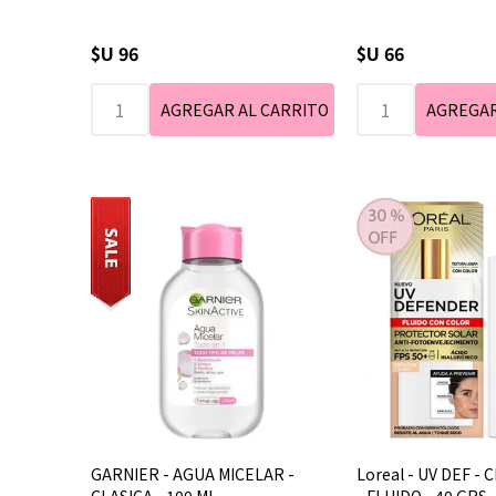
$U 96
$U 66
GARNIER - AGUA MICELAR -
Loreal - UV DEF - 