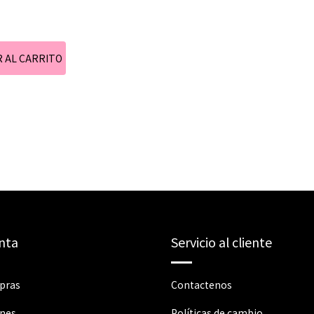
nta
Servicio al cliente
pras
Contactenos
ones
Políticas de cambio