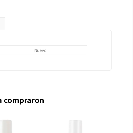
Nuevo
én compraron