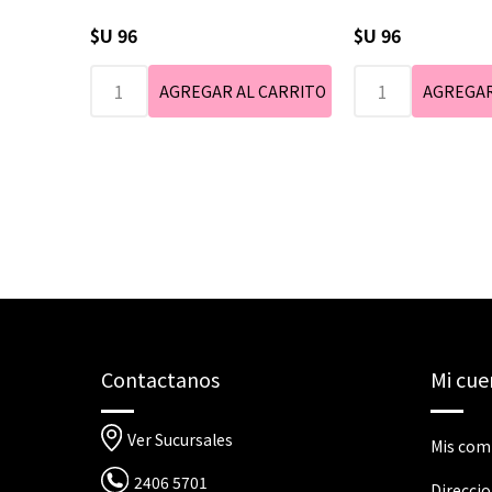
$U 96
$U 96
Contactanos
Mi cue
Ver Sucursales
Mis com
2406 5701
Direcci