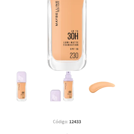
Código:
12433