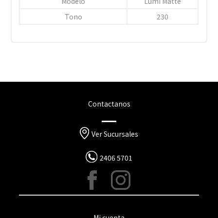
Modelo
Lumi Matte
Tono
230
Contactanos
Ver Sucursales
2406 5701
Mi cuenta