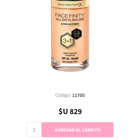
Código:
11705
$U 829