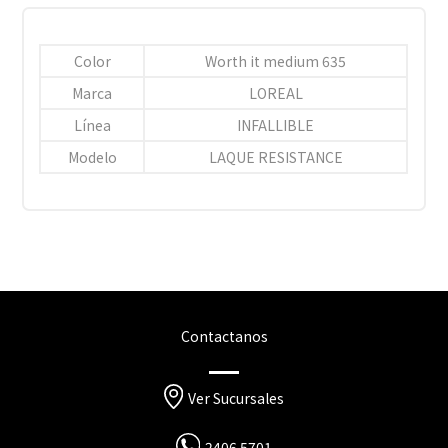
Color
Worth it medium 635
Marca
LOREAL
Línea
INFALLIBLE
Modelo
LAQUE RESISTANCE
Contactanos
Ver Sucursales
2406 5701