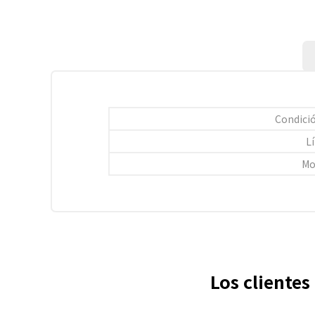
Condició
L
Mo
Los cliente