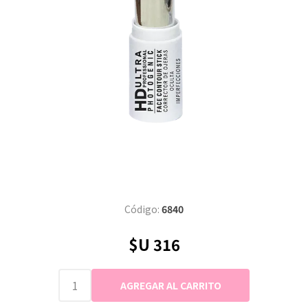
Código:
6840
$U 316