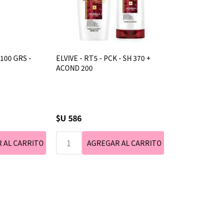
 100 GRS -
ELVIVE - RT5 - PCK - SH 370 +
ACOND 200
$U 586