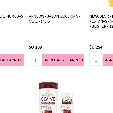
LAS HUMEDAS
ANNBOW - JABON GLICERINA -
NEWCOLOR -
OVAL - 140 G
PESTAÑAS - 
- BLISTER - 1
$U 109
$U 254