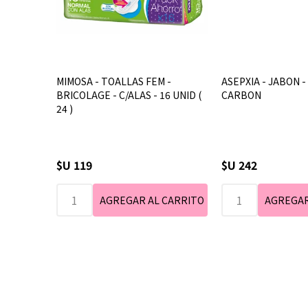
MIMOSA - TOALLAS FEM -
ASEPXIA - JABON -
BRICOLAGE - C/ALAS - 16 UNID (
CARBON
24 )
$U 119
$U 242