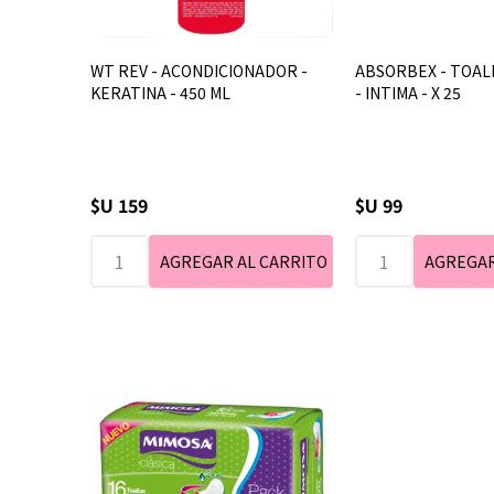
WT REV - ACONDICIONADOR -
ABSORBEX - TOAL
KERATINA - 450 ML
- INTIMA - X 25
$U 159
$U 99