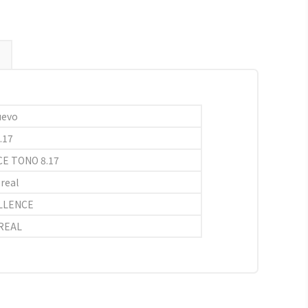
uevo
.17
E TONO 8.17
real
LLENCE
REAL