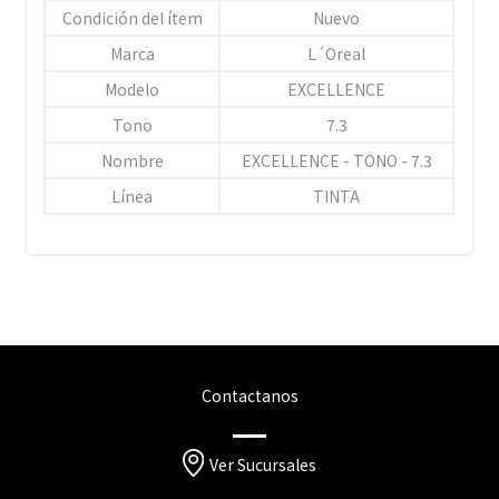
Condición del ítem
Nuevo
Marca
L´Oreal
Modelo
EXCELLENCE
Tono
7.3
Nombre
EXCELLENCE - TONO - 7.3
Línea
TINTA
Contactanos
Ver Sucursales