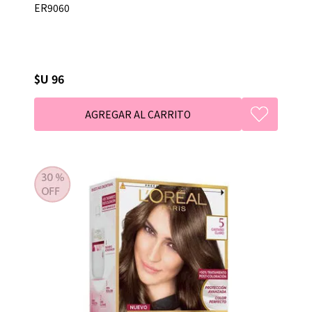
ER9060
$U 96