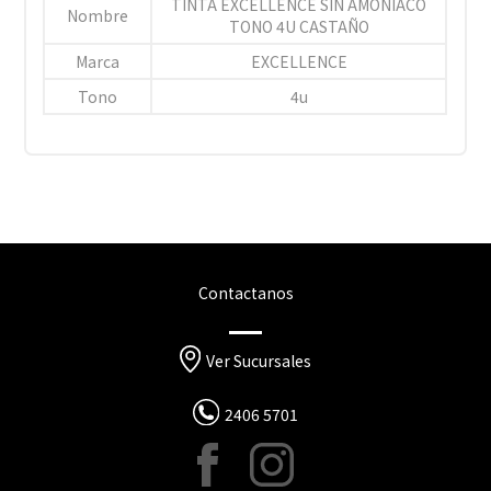
TINTA EXCELLENCE SIN AMONIACO
Nombre
TONO 4U CASTAÑO
Marca
EXCELLENCE
Tono
4u
Contactanos
Ver Sucursales
2406 5701