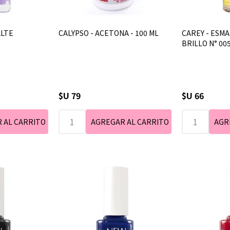
ALTE
CALYPSO - ACETONA - 100 ML
CAREY - ESMA
5
BRILLO N° 00
$U 79
$U 66