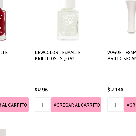
ALTE
NEWCOLOR - ESMALTE
VOGUE - ESMA
6
BRILLITOS - SQ 0.52
BRILLO SECA
$U 96
$U 146