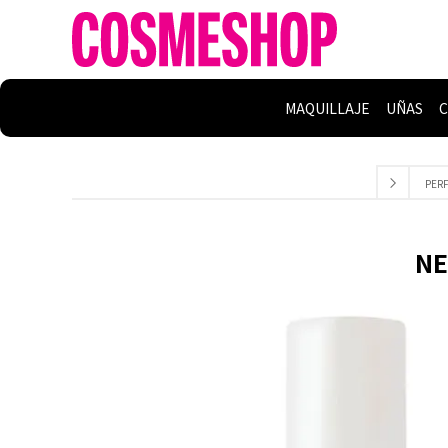
MAQUILLAJE
UÑAS
C
PER
NE