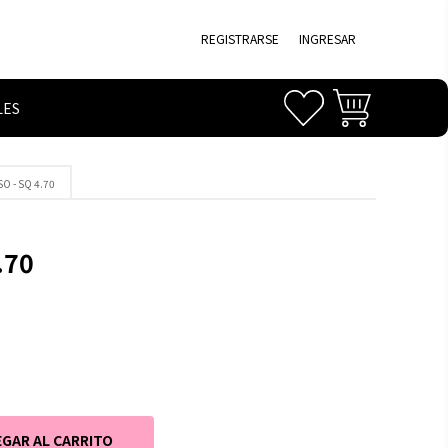
REGISTRARSE
INGRESAR
LES
 - SQ 4.70
.70