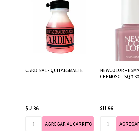
CARDINAL - QUITAESMALTE
NEWCOLOR - ESM
CREMOSO - SQ 3.3
$U 36
$U 96