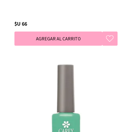
$U 66