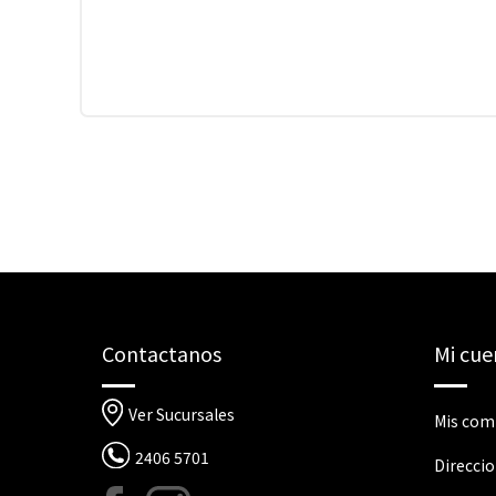
Contactanos
Mi cue
Ver Sucursales
Mis com
2406 5701
Direcci