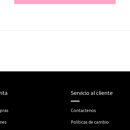
nta
Servicio al cliente
pras
Contactenos
ones
Políticas de cambio