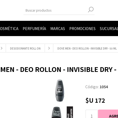
OSMÉTICA
PERFUMERÍA
MARCAS
PROMOCIONES
SUCURSA
DESODORANTE ROLL ON
DOVE MEN - DEO ROLLON - INVISIBLE DRY - 50 ML
MEN - DEO ROLLON - INVISIBLE DRY -
Código:
1054
$U 172