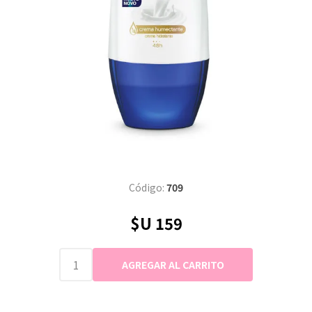
Código:
709
$U 159