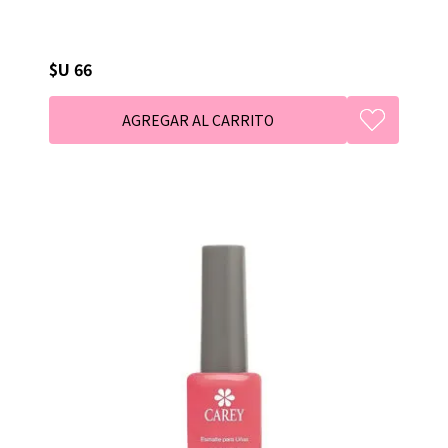
$U 66