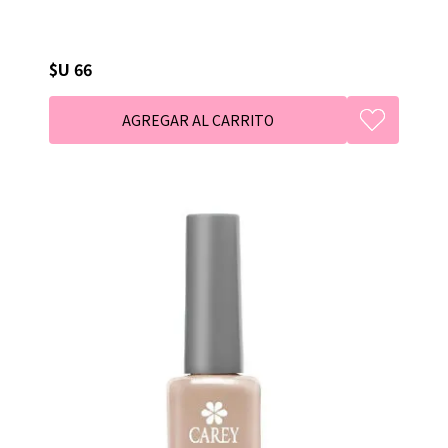
$U 66