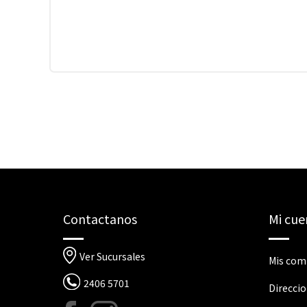
Contactanos
Mi cue
Ver Sucursales
Mis com
2406 5701
Direcci