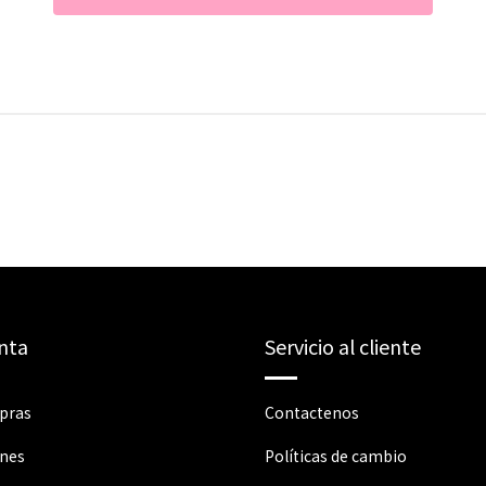
nta
Servicio al cliente
pras
Contactenos
ones
Políticas de cambio