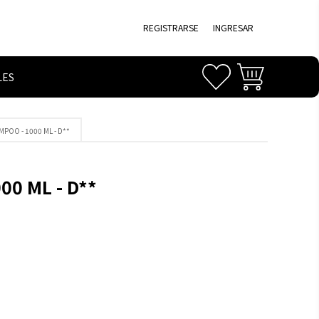
REGISTRARSE
INGRESAR
LES
MPOO - 1000 ML - D**
00 ML - D**