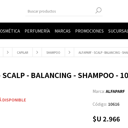
OSMÉTICA
PERFUMERÍA
MARCAS
PROMOCIONES
SUCURSA
CAPILAR
SHAMPOO
ALFAPARF - SCALP - BALANCING - SHA
 SCALP - BALANCING - SHAMPOO - 10
Marca:
ALFAPARF
Á DISPONIBLE
Código:
10616
$U 2.966