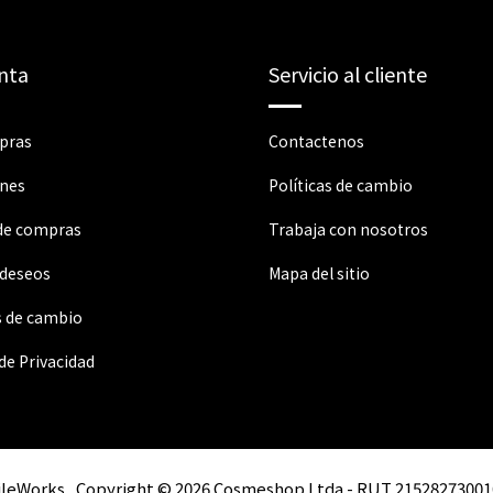
nta
Servicio al cliente
pras
Contactenos
ones
Políticas de cambio
 de compras
Trabaja con nosotros
 deseos
Mapa del sitio
s de cambio
 de Privacidad
ileWorks
Copyright © 2026 Cosmeshop Ltda - RUT 21528273001