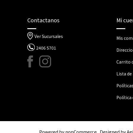
Contactanos
Mi cue
Ver Sucursales
Mis com
2406 5701
Direcci
Carrito
Lista de
Política
Política
Powered by
nopCommerce
Designed by
Ag